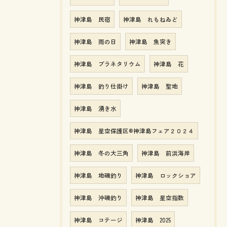
神津島 民宿
神津島 れもねゐど
神津島 雨の日
神津島 魚突き
神津島 プラネタリウム
神津島 花
神津島 釣り仕掛け
神津島 聖地
神津島 湧き水
神津島 星空保護区®神津島フェア２０２４
神津島 冬の大三角
神津島 前浜海岸
神津島 地磯釣り
神津島 ロックショア
神津島 沖磯釣り
神津島 星空指数
神津島 コテージ
神津島 2025