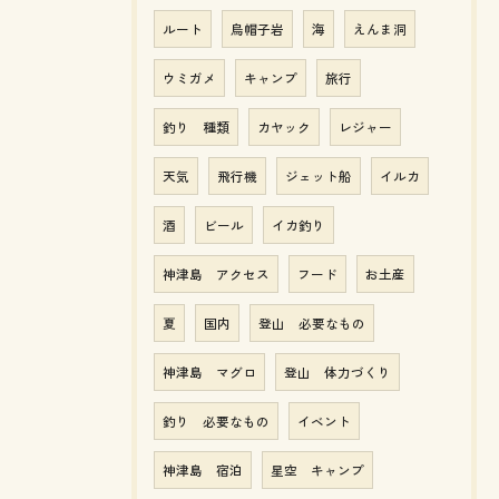
ルート
烏帽子岩
海
えんま洞
ウミガメ
キャンプ
旅行
釣り 種類
カヤック
レジャー
天気
飛行機
ジェット船
イルカ
酒
ビール
イカ釣り
神津島 アクセス
フード
お土産
夏
国内
登山 必要なもの
神津島 マグロ
登山 体力づくり
釣り 必要なもの
イベント
神津島 宿泊
星空 キャンプ