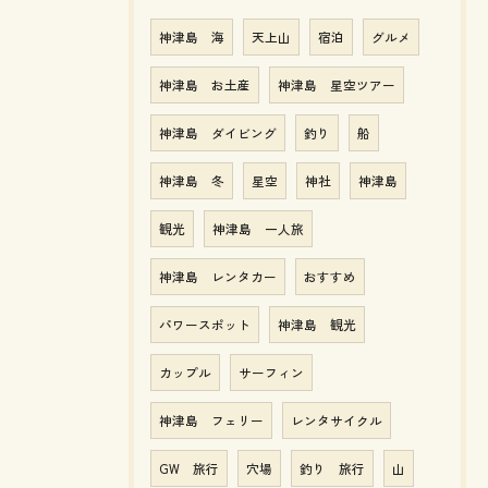
神津島 海
天上山
宿泊
グルメ
神津島 お土産
神津島 星空ツアー
神津島 ダイビング
釣り
船
神津島 冬
星空
神社
神津島
観光
神津島 一人旅
神津島 レンタカー
おすすめ
パワースポット
神津島 観光
カップル
サーフィン
神津島 フェリー
レンタサイクル
GW 旅行
穴場
釣り 旅行
山