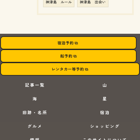
神津島 ルール
神津島 出会い
宿泊予約
船予約
レンタカー等予約
記事一覧
山
海
星
旧跡・名所
宿泊
グルメ
ショッピング
情報
このサイトについて