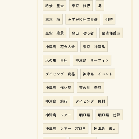
絶景 星空
東京 旅行
島
東京 海
みずがめ座流星群
何時
星空 絶景
登山 初心者
星空保護区
神津島 花火大会
東京 神津島
天の川 星座
神津島 サーフィン
ダイビング 資格
神津島 イベント
神津島 怖い話
天の川 季節
神津島 旅行
ダイビング 機材
神津島 ツアー
明日葉
明日葉 効能
神津島 ツアー 2泊3日
神津島 求人