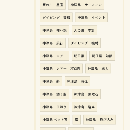
天の川 星座
神津島 サーフィン
ダイビング 資格
神津島 イベント
神津島 怖い話
天の川 季節
神津島 旅行
ダイビング 機材
神津島 ツアー
明日葉
明日葉 効能
神津島 ツアー 2泊3日
神津島 求人
神津島 船
神津島 移住
神津島 釣り船
神津島 黒曜石
神津島 日帰り
神津島 塩辛
神津島 ペット可
宿
神津島 飛び込み