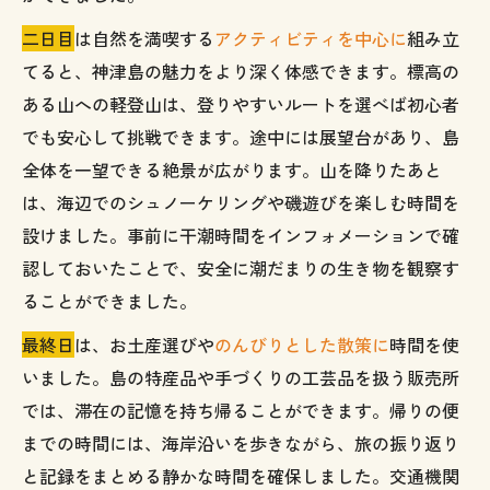
二日目
は自然を満喫する
アクティビティを中心に
組み立
てると、神津島の魅力をより深く体感できます。標高の
ある山への軽登山は、登りやすいルートを選べば初心者
でも安心して挑戦できます。途中には展望台があり、島
全体を一望できる絶景が広がります。山を降りたあと
は、海辺でのシュノーケリングや磯遊びを楽しむ時間を
設けました。事前に干潮時間をインフォメーションで確
認しておいたことで、安全に潮だまりの生き物を観察す
ることができました。
最終日
は、お土産選びや
のんびりとした散策に
時間を使
いました。島の特産品や手づくりの工芸品を扱う販売所
では、滞在の記憶を持ち帰ることができます。帰りの便
までの時間には、海岸沿いを歩きながら、旅の振り返り
と記録をまとめる静かな時間を確保しました。交通機関