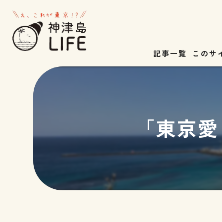
記事一覧
このサ
山
海
「東京愛
星
旧跡・名所
宿泊
グルメ