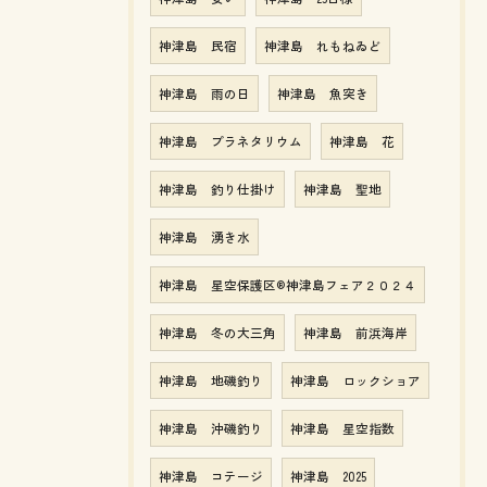
神津島 民宿
神津島 れもねゐど
神津島 雨の日
神津島 魚突き
神津島 プラネタリウム
神津島 花
神津島 釣り仕掛け
神津島 聖地
神津島 湧き水
神津島 星空保護区®神津島フェア２０２４
神津島 冬の大三角
神津島 前浜海岸
神津島 地磯釣り
神津島 ロックショア
神津島 沖磯釣り
神津島 星空指数
神津島 コテージ
神津島 2025