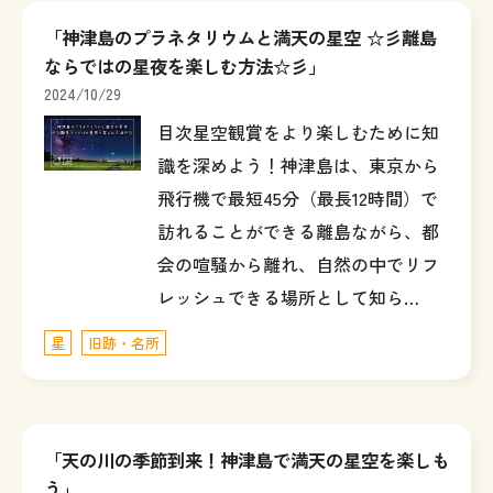
「神津島のプラネタリウムと満天の星空 ☆彡離島
ならではの星夜を楽しむ方法☆彡」
2024/10/29
目次星空観賞をより楽しむために知
識を深めよう！神津島は、東京から
飛行機で最短45分（最長12時間）で
訪れることができる離島ながら、都
会の喧騒から離れ、自然の中でリフ
レッシュできる場所として知ら…
星
旧跡・名所
「天の川の季節到来！神津島で満天の星空を楽しも
う」