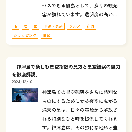
セスできる離島として、多くの観光
客が訪れています。透明度の高い…
山
海
星
旧跡・名所
グルメ
宿泊
ショッピング
情報
「神津島で楽しむ星空指数の見方と星空観察の魅力
を徹底解説」
2024/12/16
神津島での星空観察をさらに特別な
ものにするために☆彡夜空に広がる
満天の星は、日々の喧騒から解放さ
れる特別なひと時を提供してくれま
す。神津島は、その独特な地形と豊